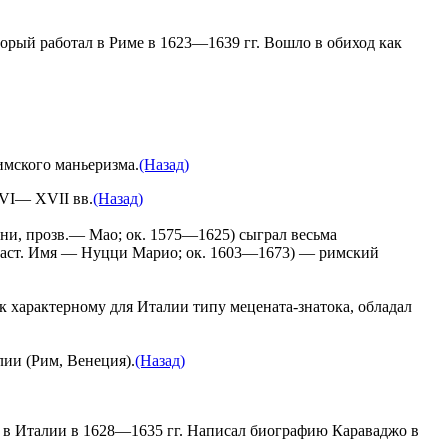
торый работал в Риме в 1623—1639 гг. Вошло в обиход как
имского маньеризма.
(Назад)
XVI— XVII вв.
(Назад)
и, прозв.— Мао; ок. 1575—1625) сыграл весьма
 (наст. Имя — Нуцци Марио; ок. 1603—1673) — римский
характерному для Италии типу мецената-знатока, обладал
лии (Рим, Венеция).
(Назад)
 в Италии в 1628—1635 гг. Написал биографию Караваджо в