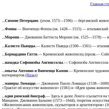
Главная ст
...
Симоне Петерцано
. (упом. 1573—1596) — бергамский живоп
...
Фоппа
— Винченцо Фоппа (ок. 1428— 1515) — итальянский жи
...
Морони
.— Джованни Баттиста Морони (ок. 1525—1578) — и
...
Калисто Пьяццы
.— Калисто Пьяцца (1500—1561) — италья
...
Бернардино Гатти
.— Кремонский живописец (прозв.— Сойяр
...
находка Софонизбы Ангвиссолы
.— Софонизба Ангвиссола 
...
опыты Антонио и Винченцо Кампи
.— Кремонские художни
натюрмортов.
(Назад)
...
манеры Ломаццо
.— Джованни Паоло Ломаццо (1538—1600) во
«Трактат об искусстве живописи» (1581) и «Идея храма живопи
...
один римский биограф
.— Здесь и далее Лонги ссылается на
Манцини. Джованни Бальоне (1573—1644), теоретик искусства,
«Жизнеописании живописцев, скульпторов и архитекторов» (16