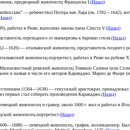
ожник, придворный живописец Франциска I.
(Назад)
bambocciata" — ребячество) Питера ван Лара (ок. 1592—1642), ко
Назад)
), работал в Риме, выполнял заказы папы Сикста V.
(Назад)
ставитель переходного от маньеризма к барокко стиля.
(Назад)
52—1626) — итальянский живописец, представитель позднего р
тальянский живописец-портретист, работал в Риме на рубеже 
Малоизвестный римский живописец Томмазо Салини (или Солин
льоне и назвав в числе его авторов Караваджо. Марио де Фьоре
тиниани (1564—1638) — генуэзский аристократ, принадлежал к 
з первых стал собирать произведения Караваджо.
(Назад)
мецкий живописец и гравер, около 1600 г. жил и работал в Ита
дский живописец-портретист.
(Назад)
1606—1688) — немецкий живописец, график, коллекционер. Был