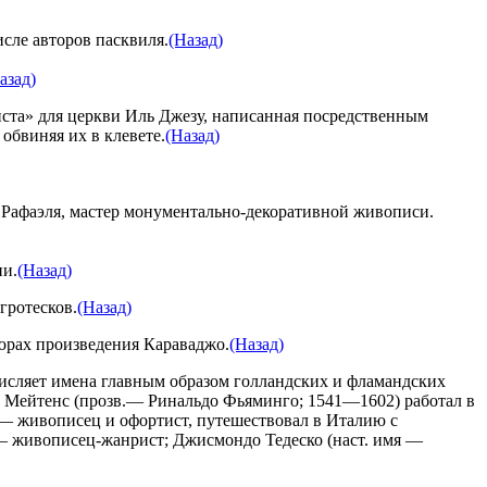
сле авторов пасквиля.
(Назад)
азад)
иста» для церкви Иль Джезу, написанная посредственным
обвиняя их в клевете.
(Назад)
 Рафаэля, мастер монументально-декоративной живописи.
ии.
(Назад)
гротесков.
(Назад)
юрах произведения Караваджо.
(Назад)
исляет имена главным образом голландских и фламандских
 Мейтенс (прозв.— Ринальдо Фьяминго; 1541—1602) работал в
— живописец и офортист, путешествовал в Италию с
— живописец-жанрист; Джисмондо Тедеско (наст. имя —