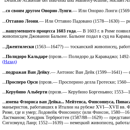
"Deutsche Academie der Bau-Bild und Mahlerey-Kunste; Michael An
...
со своим другом Онорио Лунги
.— Или Онорио Лонги (1569—
...
Оттавио Леони
.— Или Оттавио Падовано (1578—1630) — ри
...
нашумевшего процесса 1603 года
.— В 1603 г. в Риме появи
живописцем Джованни Бальоне. Бальоне подал в суд на Карав
...
Джентилески
(1563—1647?) — тосканский живописец, работа
...
Полидоро Кальдаре
(прозв.— Полидоро да Караваджо; 1492—
(Назад)
...
подражая Ван Дейку
.— Антонис Ван Дейк (1599—1641) — ф
...
Просперо Орси
(прозв.— Просперино делла Гротески; 1560—
...
Керубино Альберти
(прозв.— Керубино Боргеньяно; 1553—16
...
имена Флориса ван Дейка... Мейтенса, Финсониуса, Пинас
маньеристов, работавших в Италии на рубеже XVI—XVII вв. Ф
Риме, где и умер; Лодовейк Финсониус (или Финсон, 1580—16
Ластманом; Хендрик Тербрюгген (1587/88—1629) — представит
Сигизмунд Лаир; 1552—1639) — немецкий живописец, работал