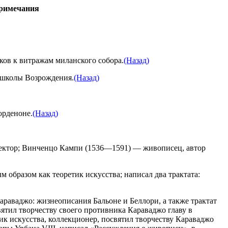
Примечания
ков к витражам миланского собора.
(Назад)
 школы Возрождения.
(Назад)
орденоне.
(Назад)
тектор; Винченцо Кампи (1536—1591) — живописец, автор
образом как теоретик искусства; написал два трактата:
араваджо: жизнеописания Бальоне и Беллори, а также трактат
ятил творчеству своего противника Караваджо главу в
к искусства, коллекционер, посвятил творчеству Караваджо