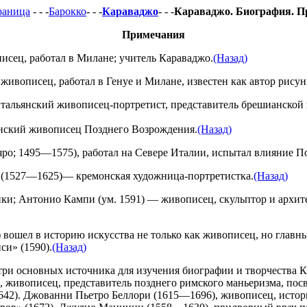
раница
- - -
Барокко
- - -
Караваджо
- - -
Караваджо. Биография. 
Примечания
исец, работал в Милане; учитель Караваджо.
(Назад)
вописец, работал в Генуе и Милане, известен как автор рисун
тальянский живописец-портретист, представитель брешианской
нский живописец Позднего Возрождения.
(Назад)
о; 1495—1575), работал на Севере Италии, испытал влияние П
(1527—1625)— кремонская художница-портретистка.
(Назад)
ки; Антонио Кампи (ум. 1591) — живописец, скульптор и архи
шел в историю искусства не только как живописец, но главным 
си» (1590).
(Назад)
 три основных источника для изучения биографии и творчества К
 живописец, представитель позднего римского маньеризма, посв
42). Джованни Пьетро Беллори (1615—1696), живописец, истори