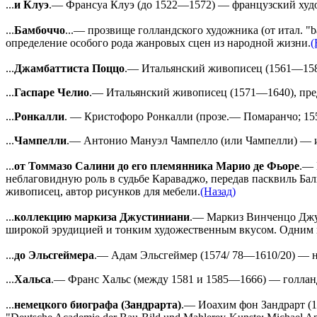
...
и Клуэ
.— Франсуа Клуэ (до 1522—1572) — французский худ
...
Бамбоччо
...— прозвище голландского художника (от итал. "
определение особого рода жанровых сцен из народной жизни.
(
...
Джамбаттиста Поццо
.— Итальянский живописец (1561—1589
...
Гаспаре Челио
.— Итальянский живописец (1571—1640), пред
...
Ронкалли
. — Кристофоро Ронкалли (прозе.— Помаранчо; 15
...
Чампелли
.— Антонио Мануэл Чампелло (или Чампелли) — и
...
от Томмазо Салини до его племянника Марио де Фьоре
.— 
неблаговидную роль в судьбе Караваджо, передав пасквиль Ба
живописец, автор рисунков для мебели.
(Назад)
...
коллекцию маркиза Джустиниани
.— Маркиз Винченцо Джус
широкой эрудицией и тонким художественным вкусом. Одним и
...
до Эльсгеймера
.— Адам Эльсгеймер (1574/ 78—1610/20) — не
...
Хальса
.— Франс Хальс (между 1581 и 1585—1666) — голлан
...
немецкого биографа (Зандрарта)
.— Иоахим фон Зандрарт (