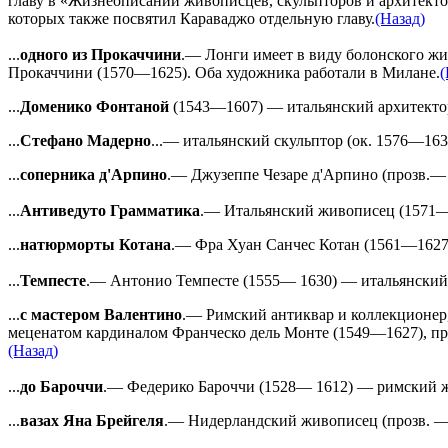
главу в «Жизнеописании живописцев, скульпторов и архитекто
которых также посвятил Караваджо отдельную главу.
(Назад)
...
одного из Прокаччини
.— Лонги имеет в виду болонского ж
Прокаччини (1570—1625). Оба художника работали в Милане.
(
...
Доменико Фонтаной
(1543—1607) — итальянский архитектор,
...
Стефано Мадерно
...— итальянский скульптор (ок. 1576—163
...
соперника д'Арпино
.— Джузеппе Чезаре д'Арпино (прозв.— 
...
Антиведуто Грамматика
.— Итальянский живописец (1571—1
...
натюрморты Котана
.— Фра Хуан Санчес Котан (1561—1627
...
Темпесте
.— Антонио Темпесте (1555— 1630) — итальянский 
...
с мастером Валентино
.— Римский антиквар и коллекционер,
меценатом кардиналом Франческо дель Монте (1549—1627), пр
(Назад)
...
до Бароччи
.— Федерико Бароччи (1528— 1612) — римский ж
...
вазах Яна Брейгеля
.— Нидерландский живописец (прозв. — 