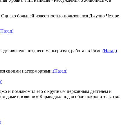
пы Урбана VIII, написал «Рассуждения о живописи», в
 Однако большей известностью пользовался Джулио Чезаре
(Назад)
дставитель позднего маньеризма, работал в Риме.
(Назад)
лся своими натюрмортами.
(Назад)
д)
джо и познакомил его с крупным церковным деятелем и
ем доме и взявшим Караваджо под особое покровительство.
)