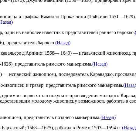
ров» (1672). Джулио Манцини (1558—1630), придворный врач па
ивописца и графика Камилло Прокаччини (1546 или 1551—1629).
Назад)
 один из наиболее известных представителей раннего барокко.
6), представитель барокко.
(Назад)
кавальере д'Арпино; 1568— 1640) — итальянский живописец, пре
626), представитель римского маньеризма.
(Назад)
) — испанский живописец, последователь Караваджо, прослави
живописец и гравер, представитель римского маньеризма.
(Наза
 одним из первых стал покупать произведения молодого Карава
едоставившим молодому живописцу возможность работать в сво
ивописец, представитель позднего маньеризма.
(Назад)
Бархатный; 1568—1625), работал в Риме в 1593—1594 гг.
(Назад