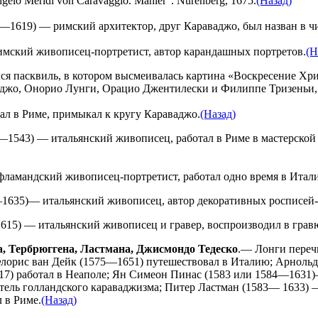
gelo Meridi von Caravaggio. Mahler". Nurenberg, 1675.
(Назад)
1619) — римский архитектор, друг Караваджо, был назван в чи
мский живописец-портретист, автор карандашных портретов.
(Н
лся пасквиль, в котором высмеивалась картина «Воскресение Хр
аджо, Онорио Лунги, Орацио Джентилески и Филиппе Тризеньи, 
л в Риме, примыкал к кругу Караваджо.
(Назад)
1543) — итальянский живописец, работал в Риме в мастерской
ламандский живописец-портретист, работал одно время в Итал
1635)— итальянский живописец, автор декоративных росписей-
15) — итальянский живописец и гравер, воспроизводил в грав
а, Тербрюггена, Ластмана, Джисмондо Тедеско
.— Лонги переч
лорис ван Дейк (1575—1651) путешествовал в Италию; Арнольд
17) работал в Неаполе; Ян Симеон Пинас (1583 или 1584—1631)
ель голландского караваджизма; Питер Ластман (1583— 1633) 
 в Риме.
(Назад)